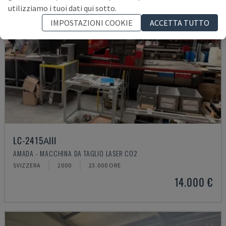
utilizziamo i tuoi dati qui sotto.
IMPOSTAZIONI COOKIE
ACCETTA TUTTO
LC-2415ΑIII
AMADA - MACCHINA DA TAGLIO LASER CO2
SVIZZERA
2000
23.000 ORE
14.000 €