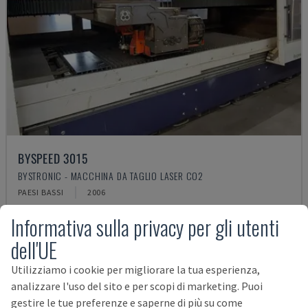
BYSPEED 3015
BYSTRONIC - MACCHINA DA TAGLIO LASER CO2
PAESI BASSI
2006
25.000 €
Informativa sulla privacy per gli utenti
dell'UE
Utilizziamo i cookie per migliorare la tua esperienza,
analizzare l'uso del sito e per scopi di marketing. Puoi
gestire le tue preferenze e saperne di più su come