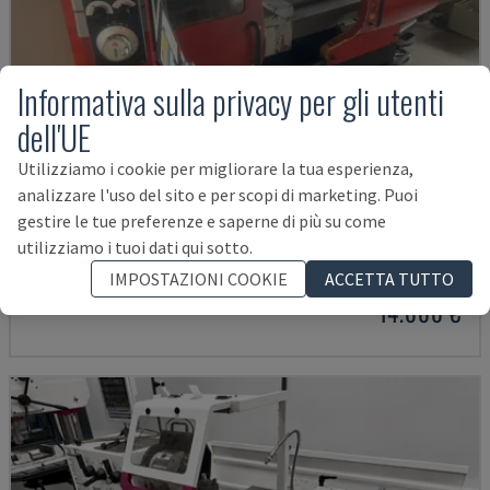
Informativa sulla privacy per gli utenti
dell'UE
Utilizziamo i cookie per migliorare la tua esperienza,
analizzare l'uso del sito e per scopi di marketing. Puoi
EMCOMAT 200X1000
gestire le tue preferenze e saperne di più su come
utilizziamo i tuoi dati qui sotto.
EMCO - TORNIO ORIZZONTALE
GERMANIA
IMPOSTAZIONI COOKIE
2001
ACCETTA TUTTO
14.000 €