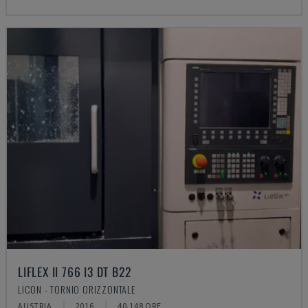
LIFLEX II 766 I3 DT B22
LICON - TORNIO ORIZZONTALE
AUSTRIA
2016
40.148 ORE