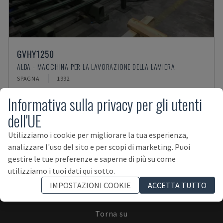
GVHY1250
ALBA - MACCHINA PER LA LAVORAZIONE DELLA LAMIERA
SPAGNA
1992
Informativa sulla privacy per gli utenti
dell'UE
Utilizziamo i cookie per migliorare la tua esperienza,
analizzare l'uso del sito e per scopi di marketing. Puoi
ISCRIVITI ALLA NEWSLETTER!
gestire le tue preferenze e saperne di più su come
utilizziamo i tuoi dati qui sotto.
IMPOSTAZIONI COOKIE
ACCETTA TUTTO
Torna su