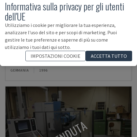
Informativa sulla privacy per gli utenti
dell'UE
Utilizziamo i cookie per migliorare la tua esperienza,
analizzare l'uso del sito e per scopi di marketing. Puoi
gestire le tue preferenze e saperne di più su come
utilizziamo i tuoi dati qui sotto.
FBE 1200
IMPOSTAZIONI COOKIE
ACCETTA TUTTO
AUERBACH - TRAPANO (METALLO)
GERMANIA
1996
VENDUTA