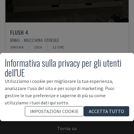
FLUSH 4
BIMAL - MACCHINA UTENSILE
SPAGNA
2016
12 ORE
Informativa sulla privacy per gli utenti
dell'UE
Utilizziamo i cookie per migliorare la tua esperienza,
analizzare l'uso del sito e per scopi di marketing. Puoi
ISCRIVITI ALLA NEWSLETTER!
gestire le tue preferenze e saperne di più su come
utilizziamo i tuoi dati qui sotto.
IMPOSTAZIONI COOKIE
ACCETTA TUTTO
Torna su