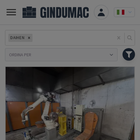
DAIHEN
Se