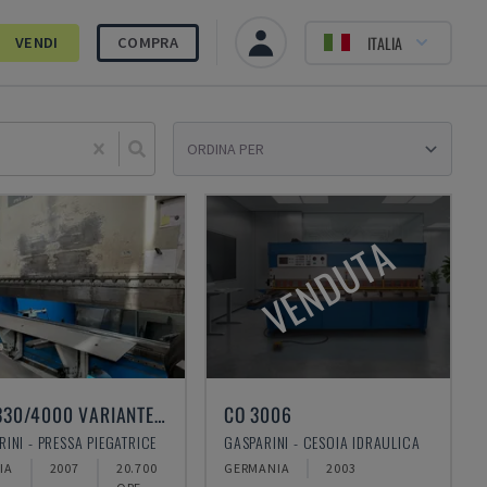
ITALIA
VENDI
COMPRA
Sele
VENDUTA
PSG 330/4000 VARIANTE C
CO 3006
INI - PRESSA PIEGATRICE
GASPARINI - CESOIA IDRAULICA
IA
2007
20.700
GERMANIA
2003