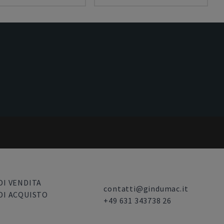
DI VENDITA
contatti@gindumac.it
DI ACQUISTO
+49 631 343738 26