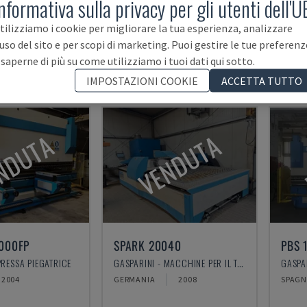
nformativa sulla privacy per gli utenti dell'U
Mandaci la tua
richiesta di ricerca!
tilizziamo i cookie per migliorare la tua esperienza, analizzare
Se non trovi qui la tua macchina, la cerchiamo 
'uso del sito e per scopi di marketing. Puoi gestire le tue preferenz
 saperne di più su come utilizziamo i tuoi dati qui sotto.
IMPOSTAZIONI COOKIE
ACCETTA TUTTO
NDUTA
VENDUTA
000FP
SPARK 20040
PBS 
PRESSA PIEGATRICE
GASPARINI - MACCHINE PER IL TAGLIO AL PLASMA
GASPAR
2004
GERMANIA
2008
SPAG