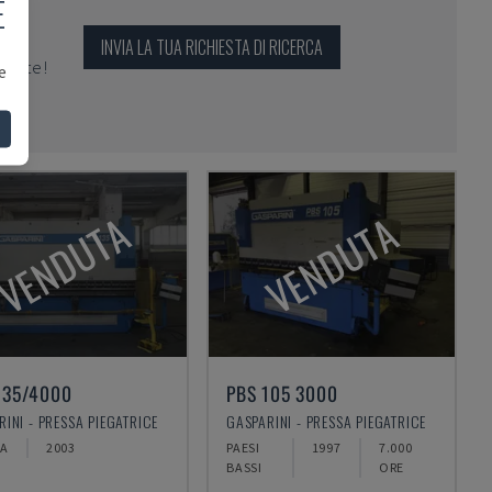
E
INVIA LA TUA RICHIESTA DI RICERCA
per te!
e
VENDUTA
VENDUTA
135/4000
PBS 105 3000
INI - PRESSA PIEGATRICE
GASPARINI - PRESSA PIEGATRICE
NA
2003
PAESI
1997
7.000
BASSI
ORE