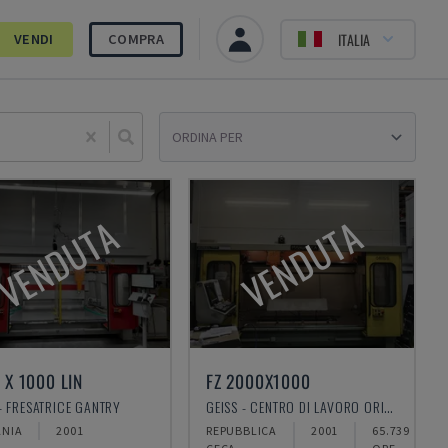
ITALIA
VENDI
COMPRA
Sele
VENDUTA
VENDUTA
 X 1000 LIN
FZ 2000X1000
 - FRESATRICE GANTRY
GEISS - CENTRO DI LAVORO ORIZZONTALE
NIA
2001
REPUBBLICA
2001
65.739