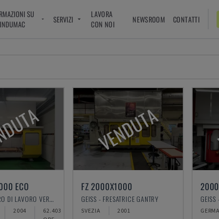
RMAZIONI SU
LAVORA
SERVIZI
NEWSROOM
CONTATTI
INDUMAC
CON NOI
NDUTA
VENDUTA
000 ECO
FZ 2000X1000
2000
GEISS - CENTRO DI LAVORO VERTICALE
GEISS - FRESATRICE GANTRY
GEISS
2004
62.403
SVEZIA
2001
GERMA