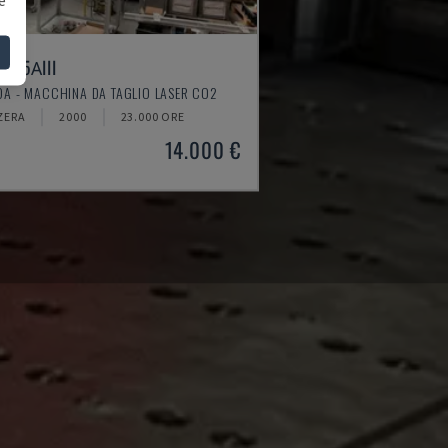
2415ΑIII
A - MACCHINA DA TAGLIO LASER CO2
ZERA
2000
23.000 ORE
14.000 €