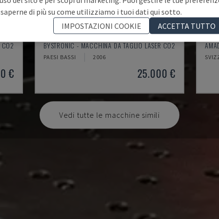
 saperne di più su come utilizziamo i tuoi dati qui sotto.
IMPOSTAZIONI COOKIE
ACCETTA TUTTO
BYSPEED 3015
LC-
R CO2
BYSTRONIC - MACCHINA DA TAGLIO LASER CO2
AMAD
PAESI BASSI
2006
SVIZ
0 €
25.000 €
Vedi tutte le macchine simili