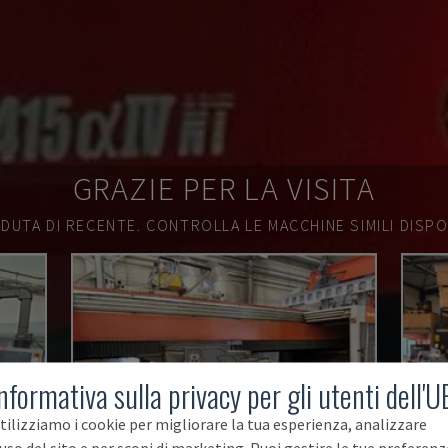
GRAZIE PER LA VISITA
DUTA DI RECENTE.
CONTROLLA LE MACCHINE SIMILI DISPON
nformativa sulla privacy per gli utenti dell'U
tilizziamo i cookie per migliorare la tua esperienza, analizzare
'uso del sito e per scopi di marketing. Puoi gestire le tue preferenz