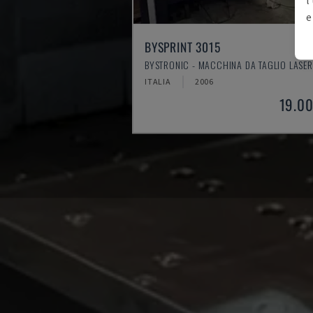
e
BYSPRINT 3015
BYSTRONIC - MACCHINA DA TAGLIO LASE
ITALIA
2006
19.00