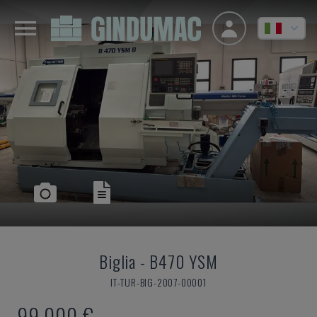
Biglia
-
B470 YSM
IT-TUR-BIG-2007-00001
99.000 €