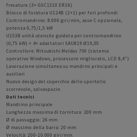
fresatura (3× GSC1310 ER16)
Blocco di foratura U124B (2+1) per fori profondi
Contromandrino: 8.000 giri/min, asse C opzionale,
potenza 0,75/1,5 kW
U153B unità utensile guidata per contromandrino
(0,75 kW) + 4× adattatori SAU819 Ø19,05
Controllore: Mitsubishi Meldas 700 (sistema
operativo Windows, processore migliorato, LCD 8,4")
Lavorazione simultanea su mandrini principali e
ausiliari
Nuovo design del coperchio dello sportello
scorrevole, salvaspazio
Dati tecnici
Mandrino principale
Lunghezza massima di tornitura: 200 mm
Ø di passaggio: 26 mm
Ø massimo della barra: 20 mm
Velocità: 200-10.000 giri/min.