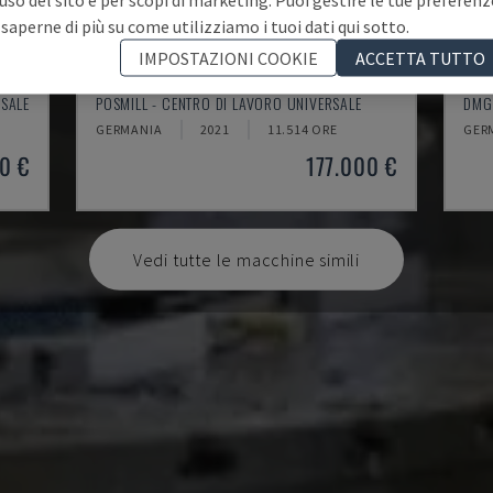
 saperne di più su come utilizziamo i tuoi dati qui sotto.
IMPOSTAZIONI COOKIE
ACCETTA TUTTO
H800U
DM
RSALE
POSMILL - CENTRO DI LAVORO UNIVERSALE
DMG 
GERMANIA
2021
11.514 ORE
GER
0 €
177.000 €
Vedi tutte le macchine simili