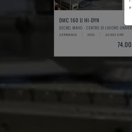
e
DMC 160 U HI-DYN
DECKEL MAHO - CENTRO DI LAVORO UNIVE
GERMANIA
2002
20.802 ORE
74.00