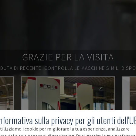
GRAZIE PER LA VISITA
DUTA DI RECENTE.
CONTROLLA LE MACCHINE SIMILI DISPON
nformativa sulla privacy per gli utenti dell'U
tilizziamo i cookie per migliorare la tua esperienza, analizzare
'uso del sito e per scopi di marketing. Puoi gestire le tue preferenz