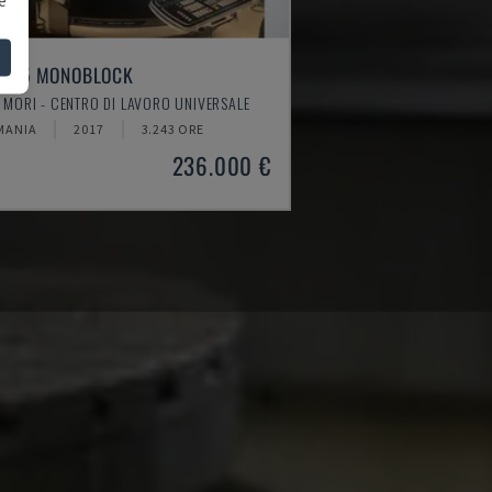
U 75 MONOBLOCK
MORI - CENTRO DI LAVORO UNIVERSALE
MANIA
2017
3.243 ORE
236.000 €