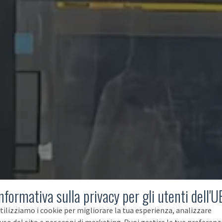
nformativa sulla privacy per gli utenti dell'U
tilizziamo i cookie per migliorare la tua esperienza, analizzare
'uso del sito e per scopi di marketing. Puoi gestire le tue preferenz