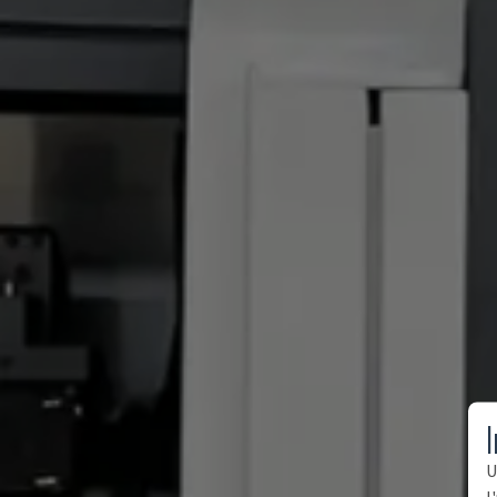
I
U
l