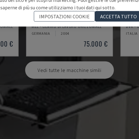
 saperne di più su come utilizziamo i tuoi dati qui sotto.
IMPOSTAZIONI COOKIE
ACCETTA TUTTO
IRD 1600 CNC
SYST
ZONTALE
IRLE - CENTRO DI LAVORO ORIZZONTALE
DVK - 
GERMANIA
2004
ITALIA
000 €
75.000 €
Vedi tutte le macchine simili