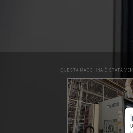
QUESTA MACCHINA È STATA VEN
I
U
l