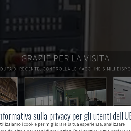
GRAZIE PER LA VISITA
DUTA DI RECENTE.
CONTROLLA LE MACCHINE SIMILI DISPON
nformativa sulla privacy per gli utenti dell'U
tilizziamo i cookie per migliorare la tua esperienza, analizzare
'uso del sito e per scopi di marketing. Puoi gestire le tue preferenz