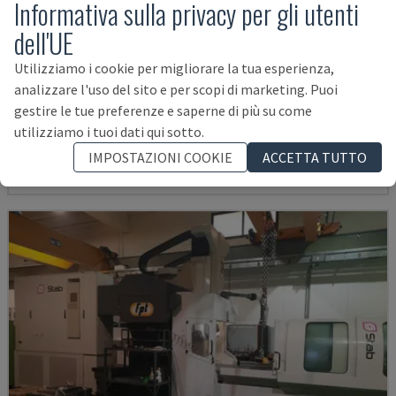
Informativa sulla privacy per gli utenti
dell'UE
Utilizziamo i cookie per migliorare la tua esperienza,
RIGITRAX X 8000
analizzare l'uso del sito e per scopi di marketing. Puoi
KIHEUNG - FRESATRICE A BANCO
gestire le tue preferenze e saperne di più su come
utilizziamo i tuoi dati qui sotto.
GERMANIA
2011
127.000 €
IMPOSTAZIONI COOKIE
ACCETTA TUTTO