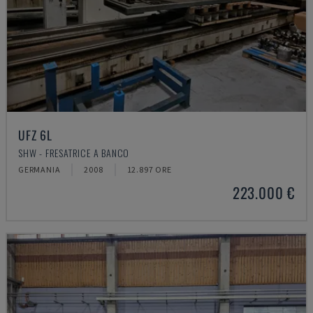
UFZ 6L
SHW - FRESATRICE A BANCO
GERMANIA
2008
12.897 ORE
223.000 €