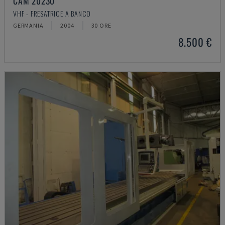
CAM 20230
VHF - FRESATRICE A BANCO
GERMANIA
2004
30 ORE
8.500 €