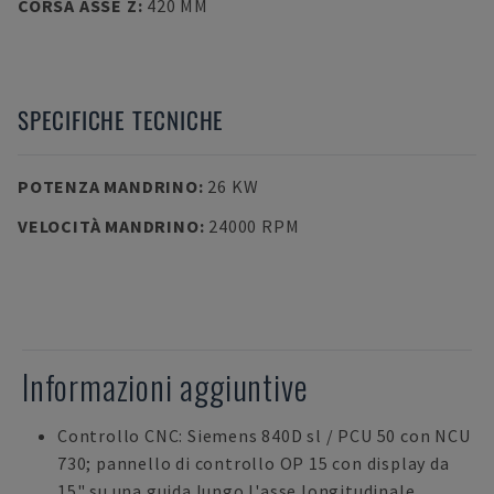
CORSA ASSE Z
:
420 MM
SPECIFICHE TECNICHE
POTENZA MANDRINO
:
26 KW
VELOCITÀ MANDRINO
:
24000 RPM
Informazioni aggiuntive
Controllo CNC: Siemens 840D sl / PCU 50 con NCU
730; pannello di controllo OP 15 con display da
15" su una guida lungo l'asse longitudinale