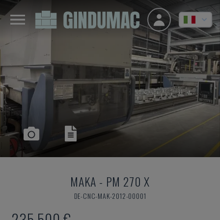
MAKA
-
PM 270 X
DE-CNC-MAK-2012-00001
235.500 €