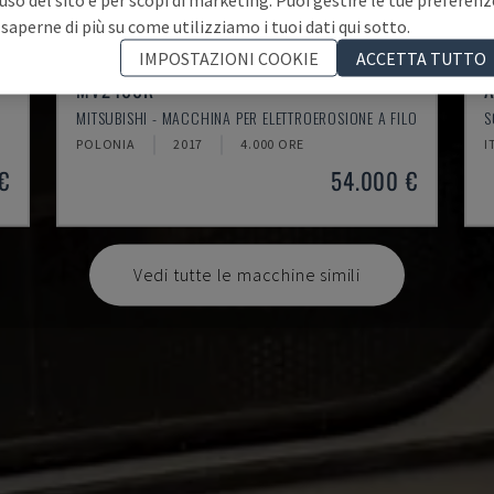
 saperne di più su come utilizziamo i tuoi dati qui sotto.
IMPOSTAZIONI COOKIE
ACCETTA TUTTO
MV2400R
A
MITSUBISHI - MACCHINA PER ELETTROEROSIONE A FILO
S
POLONIA
2017
4.000 ORE
I
€
54.000 €
Vedi tutte le macchine simili