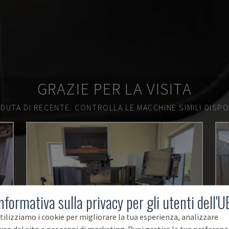
GRAZIE PER LA VISITA
DUTA DI RECENTE.
CONTROLLA LE MACCHINE SIMILI DISPON
nformativa sulla privacy per gli utenti dell'U
tilizziamo i cookie per migliorare la tua esperienza, analizzare
'uso del sito e per scopi di marketing. Puoi gestire le tue preferenz