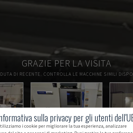
GRAZIE PER LA VISITA
DUTA DI RECENTE.
CONTROLLA LE MACCHINE SIMILI DISPON
nformativa sulla privacy per gli utenti dell'U
tilizziamo i cookie per migliorare la tua esperienza, analizzare
'uso del sito e per scopi di marketing. Puoi gestire le tue preferenz