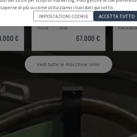
 saperne di più su come utilizziamo i tuoi dati qui sotto.
A20
ML 26 C
IMPOSTAZIONI COOKIE
ACCETTA TUTTO
O SVIZZERO
CITIZEN - TORNIO DI TIPO SVIZZERO
MAIER - T
ITALIA
2018
FINLANDI
8.000 €
67.000 €
Vedi tutte le macchine simili