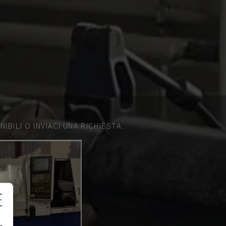
IBILI O INVIACI UNA RICHIESTA.
E
e