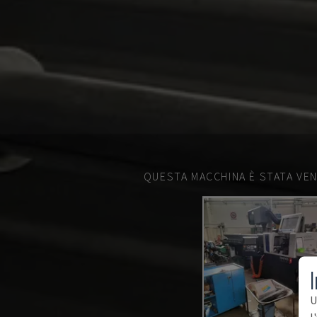
QUESTA MACCHINA È STATA VEN
I
U
l