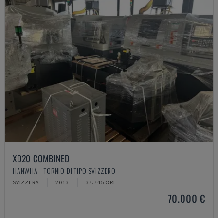
XD20 COMBINED
HANWHA - TORNIO DI TIPO SVIZZERO
SVIZZERA
2013
37.745 ORE
70.000 €