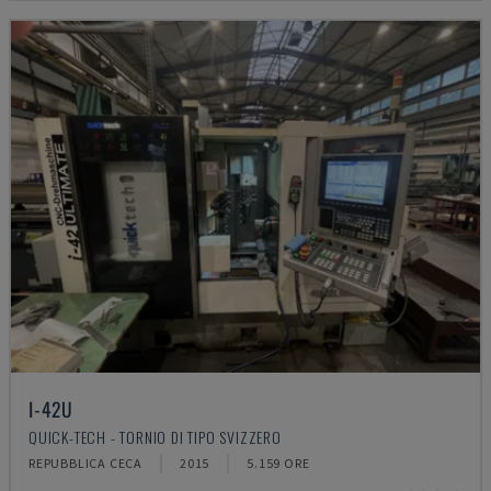
I-42U
QUICK-TECH - TORNIO DI TIPO SVIZZERO
REPUBBLICA CECA
2015
5.159 ORE