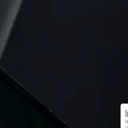
I
U
l