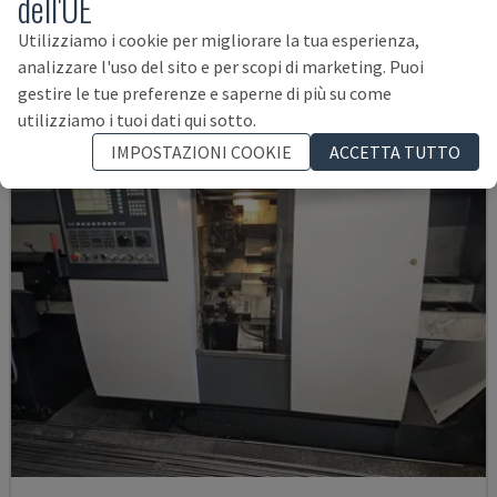
dell'UE
ITALIA
2008
Utilizziamo i cookie per migliorare la tua esperienza,
64.000 €
analizzare l'uso del sito e per scopi di marketing. Puoi
gestire le tue preferenze e saperne di più su come
utilizziamo i tuoi dati qui sotto.
IMPOSTAZIONI COOKIE
ACCETTA TUTTO