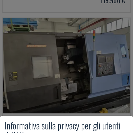
115.500 €
Informativa sulla privacy per gli utenti
PUMA TT2500SY
DOOSAN - TORNIO MULTI-MANDRINO