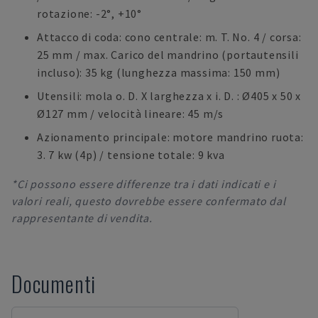
rotazione: -2°, +10°
Attacco di coda: cono centrale: m. T. No. 4 / corsa:
25 mm / max. Carico del mandrino (portautensili
incluso): 35 kg (lunghezza massima: 150 mm)
Utensili: mola o. D. X larghezza x i. D. : Ø405 x 50 x
Ø127 mm / velocità lineare: 45 m/s
Azionamento principale: motore mandrino ruota:
3. 7 kw (4p) / tensione totale: 9 kva
*Ci possono essere differenze tra i dati indicati e i
valori reali, questo dovrebbe essere confermato dal
rappresentante di vendita.
Documenti