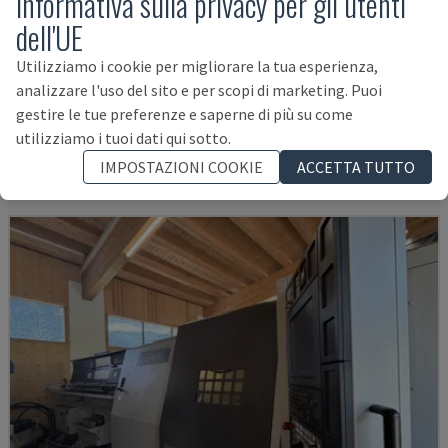
Informativa sulla privacy per gli utenti
dell'UE
Utilizziamo i cookie per migliorare la tua esperienza,
PUMA 2600Y II
analizzare l'uso del sito e per scopi di marketing. Puoi
DN SOLUTIONS - CENTRO DI TORNITURA-FRESATURA
gestire le tue preferenze e saperne di più su come
PORTOGALLO
2024
utilizziamo i tuoi dati qui sotto.
158.000 €
IMPOSTAZIONI COOKIE
ACCETTA TUTTO