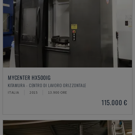
MYCENTER HX500IG
KITAMURA - CENTRO DI LAVORO ORIZZONTALE
ITALIA
2015
13.900 ORE
115.000 €