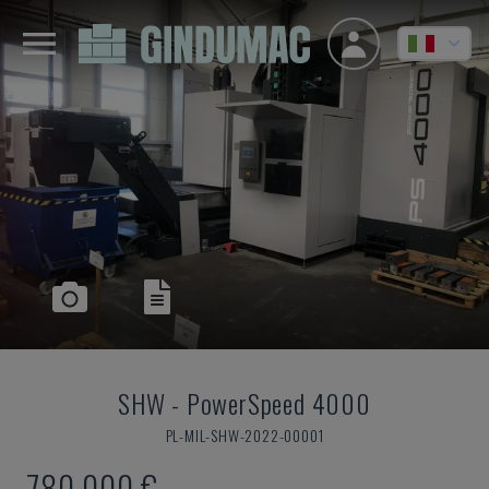
SHW
-
PowerSpeed 4000
PL-MIL-SHW-2022-00001
780.000 €