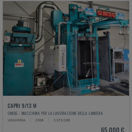
CAPRI 9/13 M
OMSG - MACCHINA PER LA LAVORAZIONE DELLA LAMIERA
UNGHERIA
2008
3.575 ORE
65.000 €