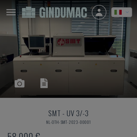
SMT
-
UV 3/-3
NL-OTH-SMT-2023-00001
58.000 €