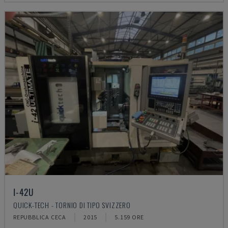
I-42U
QUICK-TECH - TORNIO DI TIPO SVIZZERO
REPUBBLICA CECA
2015
5.159 ORE