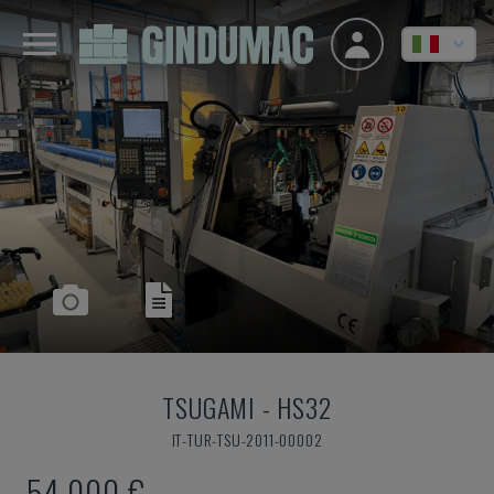
TSUGAMI
-
HS32
IT-TUR-TSU-2011-00002
54.000 €