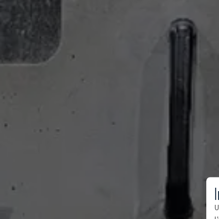
I
U
l