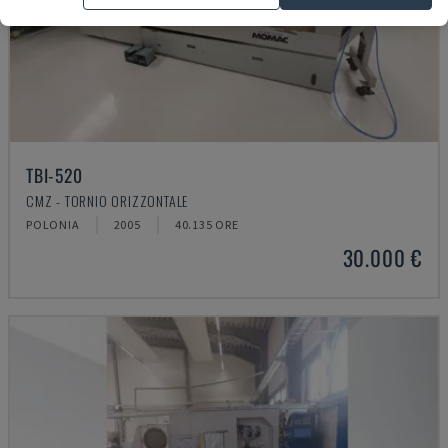
TBI-520
CMZ - TORNIO ORIZZONTALE
POLONIA
2005
40.135 ORE
30.000 €