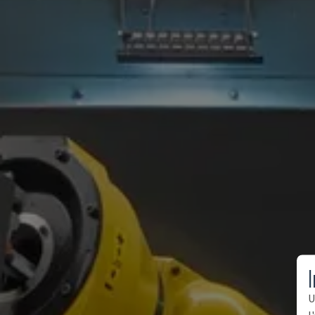
I
U
l