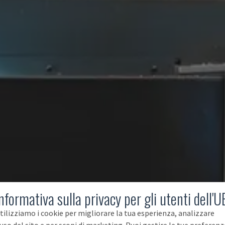
nformativa sulla privacy per gli utenti dell'U
tilizziamo i cookie per migliorare la tua esperienza, analizzare
'uso del sito e per scopi di marketing. Puoi gestire le tue preferenz