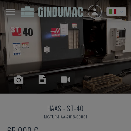
HAAS
-
ST-40
MX-TUR-HAA-2018-00001
65.000 €