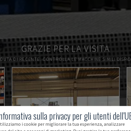
GRAZIE PER LA VISITA
DUTA DI RECENTE.
CONTROLLA LE MACCHINE SIMILI DISPON
nformativa sulla privacy per gli utenti dell'U
tilizziamo i cookie per migliorare la tua esperienza, analizzare
'uso del sito e per scopi di marketing. Puoi gestire le tue preferenz