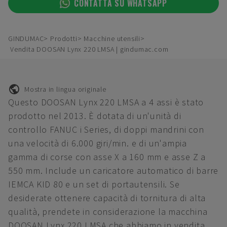
CONTATTA SU WHATSAPP
GINDUMAC
Prodotti
Macchine utensili
Vendita DOOSAN Lynx 220 LMSA | gindumac.com
Mostra in lingua originale
Questo DOOSAN Lynx 220 LMSA a 4 assi è stato
prodotto nel 2013. È dotata di un'unità di
controllo FANUC i Series, di doppi mandrini con
una velocità di 6.000 giri/min. e di un'ampia
gamma di corse con asse X a 160 mm e asse Z a
550 mm. Include un caricatore automatico di barre
IEMCA KID 80 e un set di portautensili. Se
desiderate ottenere capacità di tornitura di alta
qualità, prendete in considerazione la macchina
DOOSAN Lynx 220 LMSA che abbiamo in vendita.