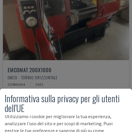
EMCOMAT 200X1000
EMCO - TORNIO ORIZZONTALE
GERMANIA
2001
14.000 €
Informativa sulla privacy per gli utenti
dell'UE
Utilizziamo i cookie per migliorare la tua esperienza,
analizzare l'uso del sito e per scopi di marketing. Puoi
gestire le tue preferenze e saperne di più su come